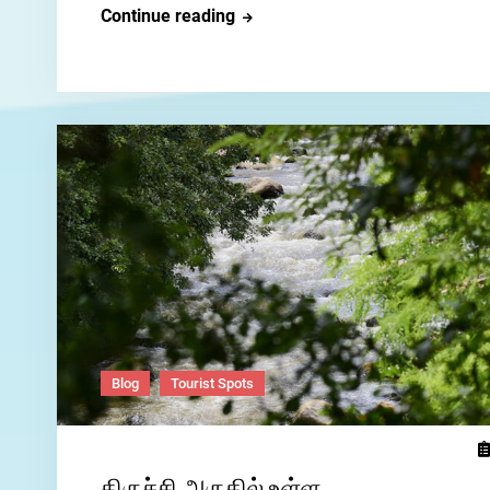
திருச்சிராப்பள்ளி
Continue reading
மாநகர்
பற்றிய
ஒரு
வழிகாட்டி.
(Trichy
tourism)
Blog
Tourist Spots
திருச்சி அருகில் உள்ள