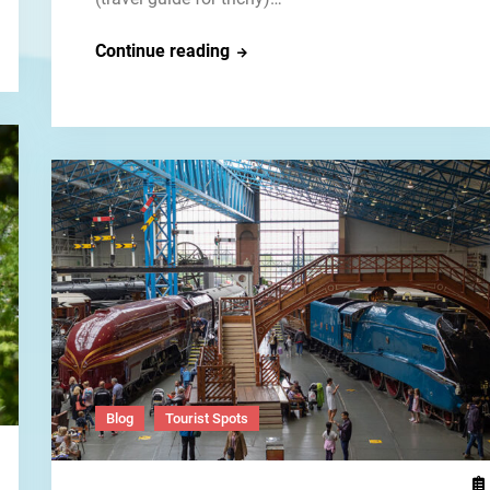
திருச்சியில்
Continue reading
48
மணிநேரத்தை
எப்படி
செலவிடுவது?
Blog
Tourist Spots