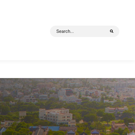
ear Thiruchirappalli.
Search
for: