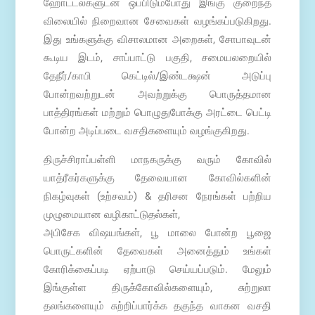
ஹோட்டல்களுடன் ஒப்பிடும்போது இங்கு குறைந்த
விலையில் நிறைவான சேவைகள் வழங்கப்படுகிறது.
இது உங்களுக்கு விசாலமான அறைகள், சோபாவுடன்
கூடிய இடம், சாப்பாட்டு பகுதி, சமையலறையில்
தேநீர்/காபி கெட்டில்/இண்டக்ஷன் அடுப்பு
போன்றவற்றுடன் அவற்றுக்கு பொருத்தமான
பாத்திரங்கள் மற்றும் பொழுதுபோக்கு அரட்டை பெட்டி
போன்ற அடிப்படை வசதிகளையும் வழங்குகிறது.
திருச்சிராப்பள்ளி மாநகருக்கு வரும் கோவில்
யாத்ரீகர்களுக்கு தேவையான கோவில்களின்
நிகழ்வுகள் (உற்சவம்) & தரிசன நேரங்கள் பற்றிய
முழுமையான வழிகாட்டுதல்கள்,
அபிசேக விஷயங்கள், பூ மாலை போன்ற பூஜை
பொருட்களின் தேவைகள் அனைத்தும் உங்கள்
கோரிக்கைப்படி ஏற்பாடு செய்யப்படும். மேலும்
இங்குள்ள திருக்கோவில்களையும், சுற்றுலா
தலங்களையும் சுற்றிப்பார்க்க தகுந்த வாகன வசதி