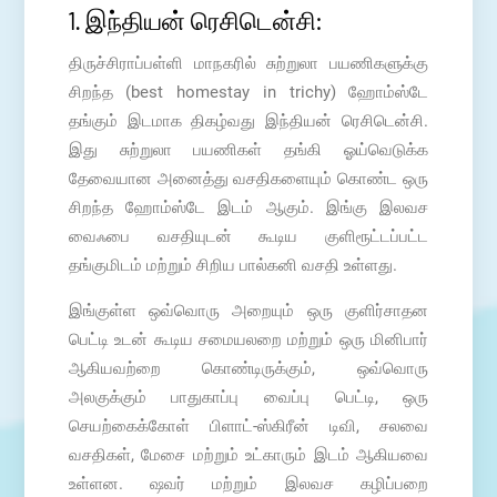
1. இந்தியன் ரெசிடென்சி:
திருச்சிராப்பள்ளி மாநகரில் சுற்றுலா பயணிகளுக்கு
சிறந்த (best homestay in trichy) ஹோம்ஸ்டே
தங்கும் இடமாக திகழ்வது இந்தியன் ரெசிடென்சி.
இது சுற்றுலா பயணிகள் தங்கி ஓய்வெடுக்க
தேவையான அனைத்து வசதிகளையும் கொண்ட ஒரு
சிறந்த ஹோம்ஸ்டே இடம் ஆகும். இங்கு இலவச
வைஃபை வசதியுடன் கூடிய குளிரூட்டப்பட்ட
தங்குமிடம் மற்றும் சிறிய பால்கனி வசதி உள்ளது.
இங்குள்ள ஒவ்வொரு அறையும் ஒரு குளிர்சாதன
பெட்டி உடன் கூடிய சமையலறை மற்றும் ஒரு மினிபார்
ஆகியவற்றை கொண்டிருக்கும், ஒவ்வொரு
அலகுக்கும் பாதுகாப்பு வைப்பு பெட்டி, ஒரு
செயற்கைக்கோள் பிளாட்-ஸ்கிரீன் டிவி, சலவை
வசதிகள், மேசை மற்றும் உட்காரும் இடம் ஆகியவை
உள்ளன. ஷவர் மற்றும் இலவச கழிப்பறை