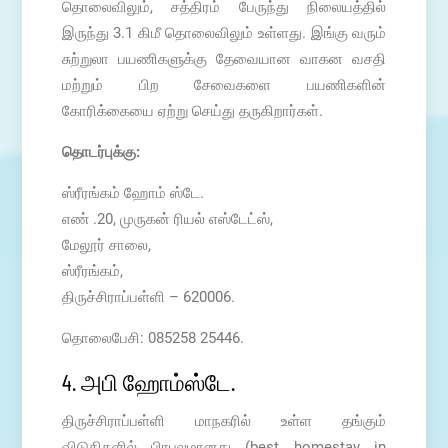
தொலைவிலும், சத்திரம் பேருந்து நிலையத்தில்
இருந்து 3.1 கிமீ தொலைவிலும் உள்ளது. இங்கு வரும்
சுற்றுலா பயணிகளுக்கு தேவையான வாகன வசதி
மற்றும் பிற சேவைகளை பயணிகளின்
கோரிக்கையை ஏற்று செய்து தருகிறார்கள்.
தொடர்புக்கு:
ஸ்ரீரங்கம் ஹோம் ஸ்டே.
எண் .20, முருகன் ரியல் எஸ்டேட்ஸ்,
மேலூர் சாலை,
ஸ்ரீரங்கம்,
திருச்சிராப்பள்ளி – 620006.
தொலைபேசி: 085258 25446.
4. அபி ஹோம்ஸ்டே.
திருச்சிராப்பள்ளி மாநகரில் உள்ள தங்கும்
விடுதிகளில் பிரபலமானது (best homestay in