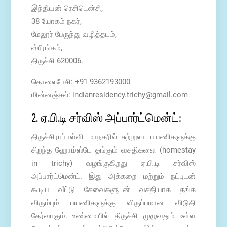
இந்தியன் ரெசிடென்சி,
38 யோகம் நகர்,
மேலூர் பேருந்து வழித்தடம்,
ஸ்ரீரங்கம்,
திருச்சி 620006.
தொலைபேசி: +91 9362193000
மின்னஞ்சல்:
indianresidency.trichy@gmail.com
2. ஏ.பி.டி சர்விஸ் அப்பார்ட்மென்ட்:
திருச்சிராப்பள்ளி மாநகரில் சுற்றுலா பயணிகளுக்கு
சிறந்த ஹோம்ஸ்டே தங்கும் வசதிகளை (homestay
in trichy) வழங்குகிறது ஏ.பி.டி சர்விஸ்
அப்பார்ட்மென்ட். இது அக்கறை மற்றும் நட்புடன்
கூடிய வீட்டு சேவைகளுடன் வசதியாக தங்க
விரும்பும் பயணிகளுக்கு விருப்பமான விடுதி
தேர்வாகும். உண்மையில் திருச்சி முழுவதும் உள்ள