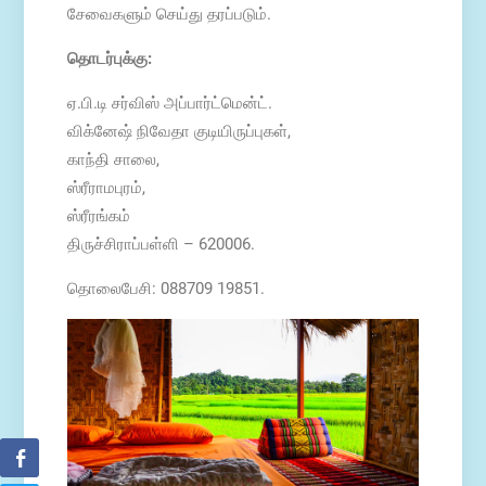
சேவைகளும் செய்து தரப்படும்.
தொடர்புக்கு:
ஏ.பி.டி சர்விஸ் அப்பார்ட்மென்ட்.
விக்னேஷ் நிவேதா குடியிருப்புகள்,
காந்தி சாலை,
ஸ்ரீராமபுரம்,
ஸ்ரீரங்கம்
திருச்சிராப்பள்ளி – 620006.
தொலைபேசி: 088709 19851.