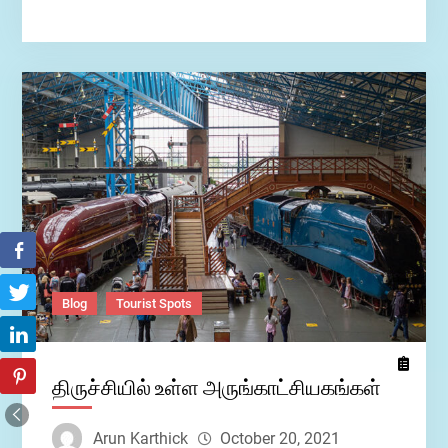
அருகில்
உள்ள
புளியஞ்சோலை
நீர்வீழ்ச்சி
Blog
Tourist Spots
திருச்சியில் உள்ள அருங்காட்சியகங்கள்
Arun Karthick
October 20, 2021