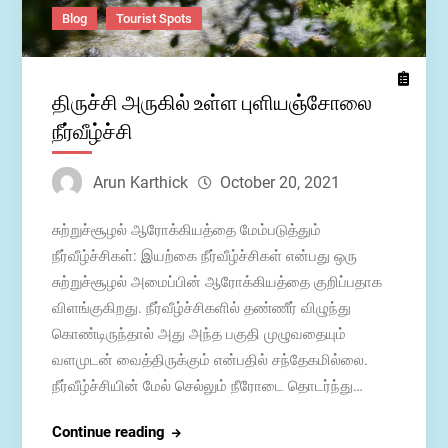
Blog
Tourist Spots
திருச்சி அருகில் உள்ள புளியஞ்சோலை
நீர்வீழ்ச்சி
Arun Karthick
October 20, 2021
சுற்றுச்சூழல் ஆரோக்கியத்தை மேம்படுத்தும்
நீர்வீழ்ச்சிகள்: இயற்கை நீர்வீழ்ச்சிகள் என்பது ஒரு
சுற்றுச்சூழல் அமைப்பின் ஆரோக்கியத்தை குறிப்பதாக
விளங்குகிறது. நீர்வீழ்ச்சிகளில் தண்ணீர் விழுந்து
கொண்டிருந்தால் அது அந்த பகுதி முழுவதையும்
வளமுடன் வைத்திருக்கும் என்பதில் சந்தேகமில்லை.
நீர்வீழ்ச்சியின் மேல் செல்லும் நீரோடை தொடர்ந்து…
திருச்சி
Continue reading