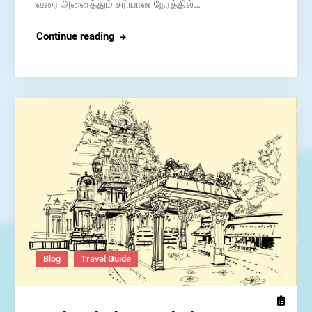
வரை அனைத்தும் சரியான நேரத்தில்…
ஹோட்டல்
Continue reading
துறையில்
வி.ஓ.ஐ.பி
பயன்பாடு:
Blog
Travel Guide