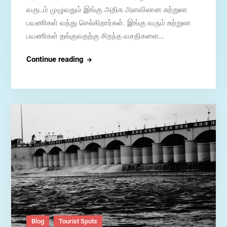
வருடம் முழுவதும் இங்கு அதிக அளவிலான சுற்றுலா
பயணிகள் வந்து செல்கிறார்கள். இங்கு வரும் சுற்றுலா
பயணிகள் தங்குவதற்கு சிறந்த வசதிகளை…
திருச்சிராப்பள்ளி
Continue reading
மாநகரில்
உள்ள
சிறந்த
ஹோம்ஸ்டே
விடுதிகள்.
(best
homestay
in
trichy)
Blog
Tourist Spots