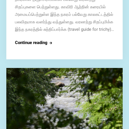
சிறப்புகளை பெற்றுள்ளது. காவிரி ஆற்றின் கரையில்
அமையப்பெற்றுள்ள இந்த நகரம் பல்வேறு காலகட்டத்தில்
பலவிதமாக வளர்ந்து வந்துள்ளது. வரலாற்று சிறப்புமிக்க
இந்த நகரத்தில் சுற்றிப்பார்க்க (travel guide for trichy)…
திருச்சியில்
Continue reading
48
மணிநேரத்தை
எப்படி
செலவிடுவது?